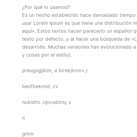
¿Por qué lo usamos?
Es un hecho establecido hace demasiado tiempo qu
usar Lorem Ipsum es que tiene una distribución m
aquí». Estos textos hacen parecerlo un español 
texto por defecto, y al hacer una búsqueda de «
desarrollo. Muchas versiones han evolucionado a 
y cosas por el estilo).
preugsgjiklm, e birekjbnm+,l
beofbekmld, cv
noklsfm .njonablmç v
n
gmm