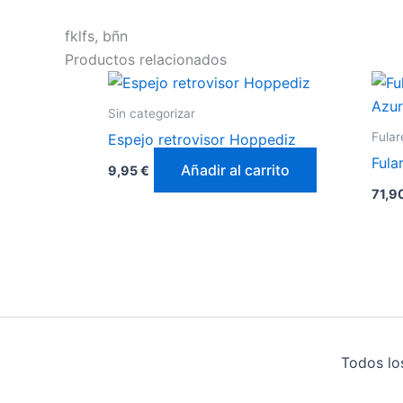
fklfs, bñn
Productos relacionados
Sin categorizar
Fular
Espejo retrovisor Hoppediz
Fula
Añadir al carrito
9,95
€
71,9
Todos lo