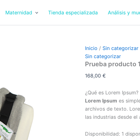
Prueba
producto
Maternidad
Tienda especializada
Análisis y mu
1
cantidad
Inicio
/
Sin categorizar
Sin categorizar
Prueba producto 
168,00
€
¿Qué es Lorem Ipsum?
Lorem Ipsum
es simple
archivos de texto. Lor
las industrias desde e
Disponibilidad:
1 dispo