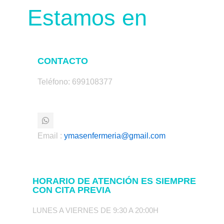
Estamos en
CONTACTO
Teléfono: 699108377
W
h
a
Email :
ymasenfermeria@gmail.com
t
s
a
p
p
HORARIO DE ATENCIÓN ES SIEMPRE
CON CITA PREVIA
LUNES A VIERNES DE 9:30 A 20:00H