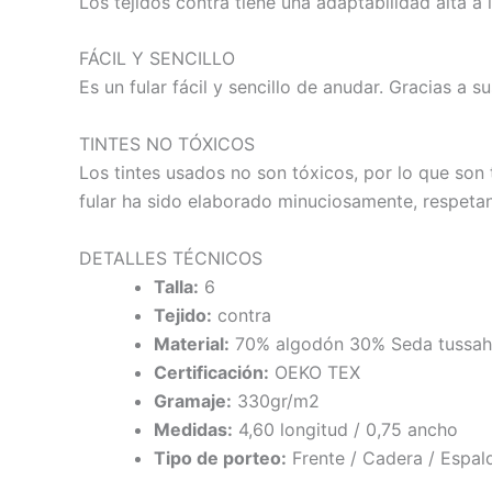
Los tejidos contra tiene una adaptabilidad alta a
FÁCIL Y SENCILLO
Es un fular fácil y sencillo de anudar. Gracias a 
TINTES NO TÓXICOS
Los tintes usados no son tóxicos, por lo que son 
fular ha sido elaborado minuciosamente, respeta
DETALLES TÉCNICOS
Talla:
6
Tejido:
contra
Material:
70% algodón 30% Seda tussah
Certificación:
OEKO TEX
Gramaje:
330gr/m2
Medidas:
4,60 longitud / 0,75 ancho
Tipo de porteo:
Frente / Cadera / Espal