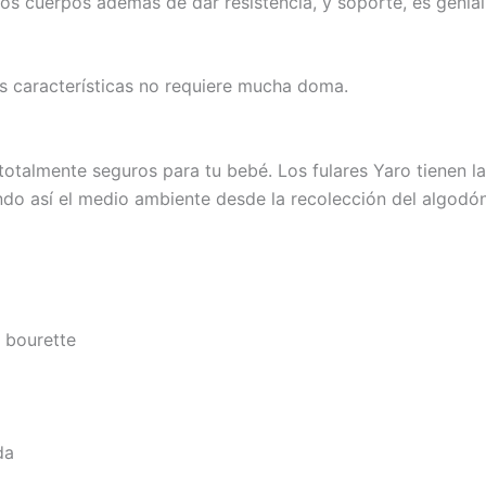
 los cuerpos además de dar resistencia, y soporte, es genia
sus características no requiere mucha doma.
totalmente seguros para tu bebé. Los fulares Yaro tienen la
ndo así el medio ambiente desde la recolección del algodón
 bourette
da