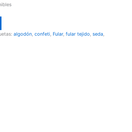
nibles
uetas:
algodón
,
confeti
,
Fular
,
fular tejido
,
seda
,