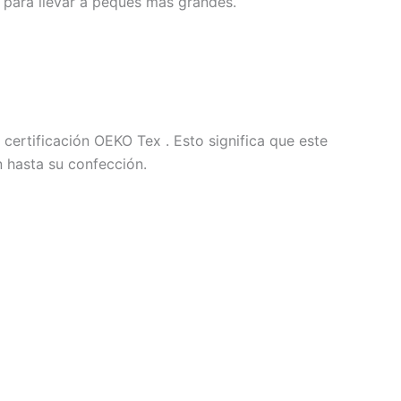
l para llevar a peques más grandes.
 certificación OEKO Tex . Esto significa que este
 hasta su confección.