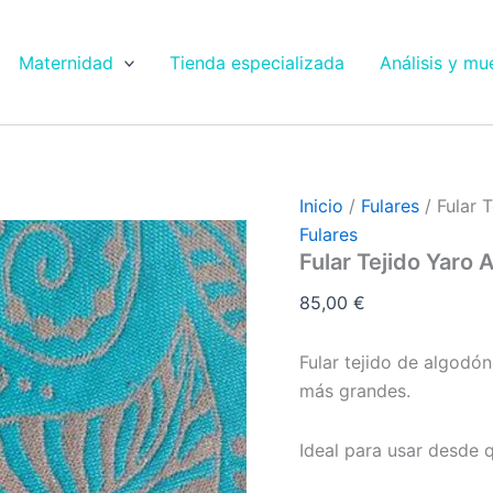
Fular
Tejido
Yaro
Maternidad
Tienda especializada
Análisis y mu
Ava
Contra
Sand
cantidad
Inicio
/
Fulares
/ Fular 
Fulares
Fular Tejido Yaro
85,00
€
Fular tejido de algodó
más grandes.
Ideal para usar desde q