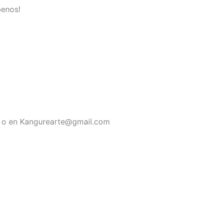
benos!
na o en Kangurearte@gmail.com