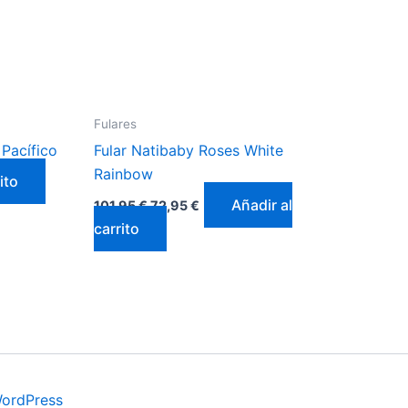
Fulares
 Pacífico
Fular Natibaby Roses White
Rainbow
ito
Añadir al
101,95
€
72,95
€
carrito
WordPress