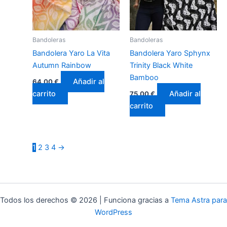
Bandoleras
Bandoleras
Bandolera Yaro La Vita
Bandolera Yaro Sphynx
Autumn Rainbow
Trinity Black White
Bamboo
Añadir al
64,00
€
carrito
Añadir al
75,00
€
carrito
1
2
3
4
→
Todos los derechos © 2026 | Funciona gracias a
Tema Astra para
WordPress