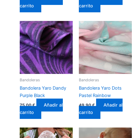
carrito
carrito
Bandoleras
Bandoleras
Bandolera Yaro Dandy
Bandolera Yaro Dots
Purple Black
Pastel Rainbow
Añadir al
Añadir al
75,00
€
49,90
€
carrito
carrito