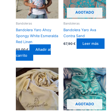
AGOTADO
Bandoleras
Bandoleras
Bandolera Yaro Ahoy
Bandolera Yaro Ava
Spongy White Esmeralda
Contra Sand
Red Linen
Leer más
67,90
€
Añadir al
65,00
€
carrito
AGOTADO