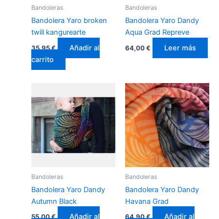
Bandoleras
Bandoleras
Bandolera Yaro broken
Bandolera Yaro Dandy
twill kangurearte
Aqua Grad Repreve
Añadir al
Leer más
35,95
€
64,00
€
carrito
Bandoleras
Bandoleras
Bandolera Yaro Dandy
Bandolera Yaro Dandy
Autumn Black
Havana Grad
Añadir al
Añadir al
55,00
€
64,90
€