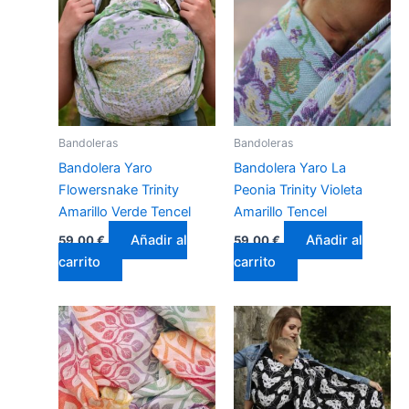
Bandoleras
Bandoleras
Bandolera Yaro
Bandolera Yaro La
Flowersnake Trinity
Peonia Trinity Violeta
Amarillo Verde Tencel
Amarillo Tencel
Añadir al
Añadir al
59,00
€
59,00
€
carrito
carrito