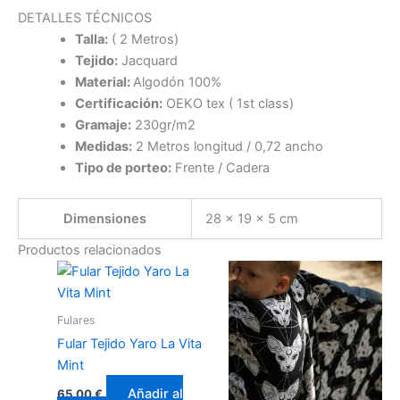
DETALLES TÉCNICOS
Talla:
( 2 Metros)
Tejido:
Jacquard
Material:
Algodón 100%
Certificación:
OEKO tex ( 1st class)
Gramaje:
230gr/m2
Medidas:
2 Metros longitud / 0,72 ancho
Tipo de porteo:
Frente / Cadera
Dimensiones
28 × 19 × 5 cm
Productos relacionados
Fulares
Fular Tejido Yaro La Vita
Mint
Añadir al
65,00
€