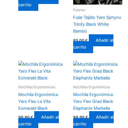
carrito
Fulares
Fular Tejido Yaro Sphynx
Trinity Black White
Bambú
Añadir al
85,00
€
carrito
Mochilas Ergonómicas
Mochilas Ergonómicas
Mochila Ergonómica
Mochila Ergonómica
Yaro Flex La Vita
Yaro Flex Grad Black
Esmerald Black
Elephants Marbella
Añadir al
Añadir al
99,90
€
99,90
€
carrito
carrito