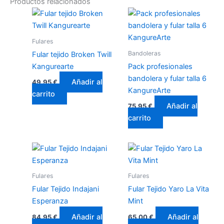
Productos relacionados
Fulares
Bandoleras
Fular tejido Broken Twill
Kangurearte
Pack profesionales
bandolera y fular talla 6
Añadir al
49,95
€
KangureArte
carrito
Añadir al
75,95
€
carrito
Fulares
Fulares
Fular Tejido Indajani
Fular Tejido Yaro La Vita
Esperanza
Mint
Añadir al
Añadir al
84,95
€
65,00
€