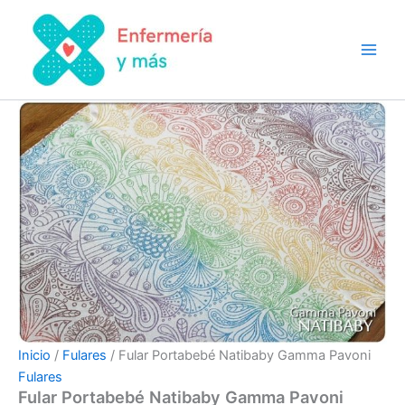
Fular
Ir
Portabebé
al
Natibaby
contenido
Gamma
Pavoni
cantidad
Inicio
/
Fulares
/ Fular Portabebé Natibaby Gamma Pavoni
Fulares
Fular Portabebé Natibaby Gamma Pavoni