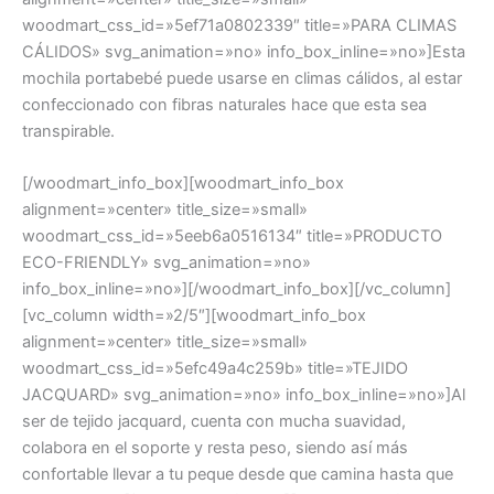
woodmart_css_id=»5ef71a0802339″ title=»PARA CLIMAS
CÁLIDOS» svg_animation=»no» info_box_inline=»no»]Esta
mochila portabebé puede usarse en climas cálidos, al estar
confeccionado con fibras naturales hace que esta sea
transpirable.
[/woodmart_info_box][woodmart_info_box
alignment=»center» title_size=»small»
woodmart_css_id=»5eeb6a0516134″ title=»PRODUCTO
ECO-FRIENDLY» svg_animation=»no»
info_box_inline=»no»][/woodmart_info_box][/vc_column]
[vc_column width=»2/5″][woodmart_info_box
alignment=»center» title_size=»small»
woodmart_css_id=»5efc49a4c259b» title=»TEJIDO
JACQUARD» svg_animation=»no» info_box_inline=»no»]Al
ser de tejido jacquard, cuenta con mucha suavidad,
colabora en el soporte y resta peso, siendo así más
confortable llevar a tu peque desde que camina hasta que