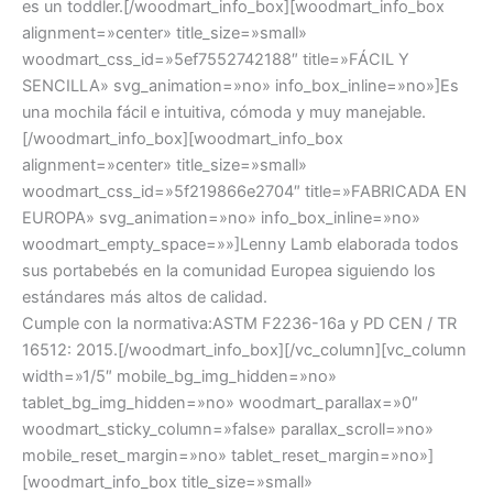
es un toddler.[/woodmart_info_box][woodmart_info_box
alignment=»center» title_size=»small»
woodmart_css_id=»5ef7552742188″ title=»FÁCIL Y
SENCILLA» svg_animation=»no» info_box_inline=»no»]Es
una mochila fácil e intuitiva, cómoda y muy manejable.
[/woodmart_info_box][woodmart_info_box
alignment=»center» title_size=»small»
woodmart_css_id=»5f219866e2704″ title=»FABRICADA EN
EUROPA» svg_animation=»no» info_box_inline=»no»
woodmart_empty_space=»»]Lenny Lamb elaborada todos
sus portabebés en la comunidad Europea siguiendo los
estándares más altos de calidad.
Cumple con la normativa:ASTM F2236-16a y PD CEN / TR
16512: 2015.[/woodmart_info_box][/vc_column][vc_column
width=»1/5″ mobile_bg_img_hidden=»no»
tablet_bg_img_hidden=»no» woodmart_parallax=»0″
woodmart_sticky_column=»false» parallax_scroll=»no»
mobile_reset_margin=»no» tablet_reset_margin=»no»]
[woodmart_info_box title_size=»small»