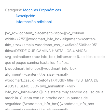
Categoría:
Mochilas Ergonómicas
Descripción
Información adicional
[vc_row content_placement=»top»][vc_column
width=»2/5″][woodmart_info_box alignment=»center»
title_size=»small» woodmart_css_id=»5efc8509bad95″
title=»DESDE QUE CAMINA HASTA LOS 4 AÑOS»
svg_animation=»no» info_box_inline=»no»]Uso ideal desde
que el peque camina hasta los 4 años.
[/woodmart_info_box][woodmart_info_box
alignment=»center» title_size=»small»
woodmart_css_id=»5efc49177f0db» title=»SISTEMA DE
AJUSTE SENCILLO» svg_animation=»no»
info_box_inline=»no»]Un sistema muy sencillo de uso de la
mochila. Cuenta con un broche con un puntos de
seguridad.[/woodmart_info_box][woodmart_info_box
alignment=»center» title_size=»small»