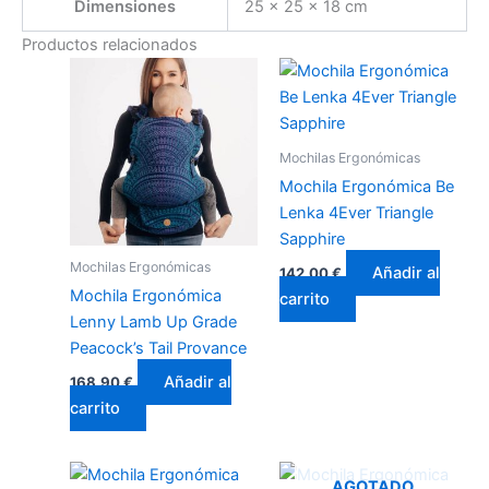
Dimensiones
25 × 25 × 18 cm
Productos relacionados
Mochilas Ergonómicas
Mochila Ergonómica Be
Lenka 4Ever Triangle
Sapphire
Mochilas Ergonómicas
Añadir al
142,00
€
Mochila Ergonómica
carrito
Lenny Lamb Up Grade
Peacock’s Tail Provance
Añadir al
168,90
€
carrito
AGOTADO