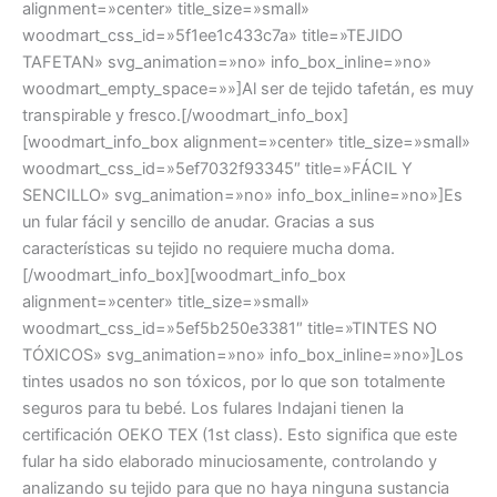
alignment=»center» title_size=»small»
woodmart_css_id=»5f1ee1c433c7a» title=»TEJIDO
TAFETAN» svg_animation=»no» info_box_inline=»no»
woodmart_empty_space=»»]Al ser de tejido tafetán, es muy
transpirable y fresco.[/woodmart_info_box]
[woodmart_info_box alignment=»center» title_size=»small»
woodmart_css_id=»5ef7032f93345″ title=»FÁCIL Y
SENCILLO» svg_animation=»no» info_box_inline=»no»]Es
un fular fácil y sencillo de anudar. Gracias a sus
características su tejido no requiere mucha doma.
[/woodmart_info_box][woodmart_info_box
alignment=»center» title_size=»small»
woodmart_css_id=»5ef5b250e3381″ title=»TINTES NO
TÓXICOS» svg_animation=»no» info_box_inline=»no»]Los
tintes usados no son tóxicos, por lo que son totalmente
seguros para tu bebé. Los fulares Indajani tienen la
certificación OEKO TEX (1st class). Esto significa que este
fular ha sido elaborado minuciosamente, controlando y
analizando su tejido para que no haya ninguna sustancia