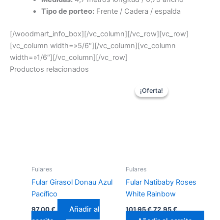
Tipo de porteo:
Frente / Cadera / espalda
[/woodmart_info_box][/vc_column][/vc_row][vc_row]
[vc_column width=»5/6″][/vc_column][vc_column
width=»1/6″][/vc_column][/vc_row]
Productos relacionados
El
El
precio
precio
¡Oferta!
¡Oferta!
original
actual
era:
es:
101,95 €.
72,95 €.
Fulares
Fulares
Fular Girasol Donau Azul
Fular Natibaby Roses
Pacífico
White Rainbow
Añadir al
97,00
€
101,95
€
72,95
€