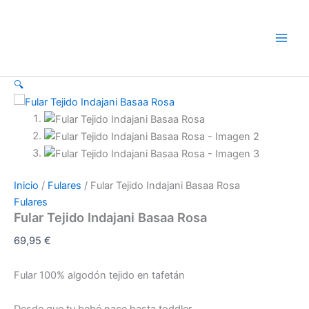
Fular
Ir
Tejido
al
Indajani
contenido
Basaa
Rosa
cantidad
🔍
Inicio
/
Fulares
/ Fular Tejido Indajani Basaa Rosa
Fulares
Fular Tejido Indajani Basaa Rosa
69,95
€
Fular 100% algodón tejido en tafetán