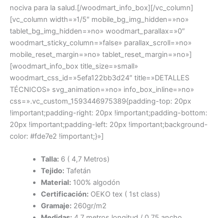
nociva para la salud.[/woodmart_info_box][/vc_column]
[vc_column width=»1/5″ mobile_bg_img_hidden=»no»
tablet_bg_img_hidden=»no» woodmart_parallax=»0″
woodmart_sticky_column=»false» parallax_scroll=»no»
mobile_reset_margin=»no» tablet_reset_margin=»no»]
[woodmart_info_box title_size=»small»
woodmart_css_id=»5efa122bb3d24″ title=»DETALLES
TÉCNICOS» svg_animation=»no» info_box_inline=»no»
css=».vc_custom_1593446975389{padding-top: 20px
!important;padding-right: 20px !important;padding-bottom:
20px !important;padding-left: 20px !important;background-
color: #fde7e2 !important;}»]
Talla:
6 ( 4,7 Metros)
Tejido:
Tafetán
Material:
100% algodón
Certificación:
OEKO tex ( 1st class)
Gramaje:
260gr/m2
Medidas:
4,7 metros longitud / 0,75 ancho