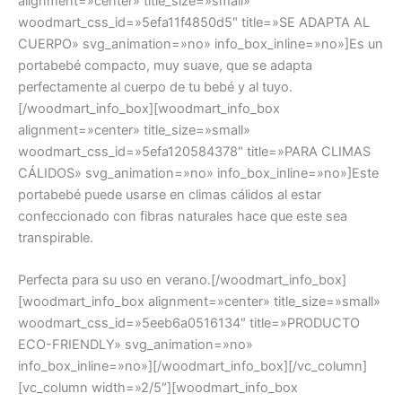
alignment=»center» title_size=»small»
woodmart_css_id=»5efa11f4850d5″ title=»SE ADAPTA AL
CUERPO» svg_animation=»no» info_box_inline=»no»]Es un
portabebé compacto, muy suave, que se adapta
perfectamente al cuerpo de tu bebé y al tuyo.
[/woodmart_info_box][woodmart_info_box
alignment=»center» title_size=»small»
woodmart_css_id=»5efa120584378″ title=»PARA CLIMAS
CÁLIDOS» svg_animation=»no» info_box_inline=»no»]Este
portabebé puede usarse en climas cálidos al estar
confeccionado con fibras naturales hace que este sea
transpirable.
Perfecta para su uso en verano.[/woodmart_info_box]
[woodmart_info_box alignment=»center» title_size=»small»
woodmart_css_id=»5eeb6a0516134″ title=»PRODUCTO
ECO-FRIENDLY» svg_animation=»no»
info_box_inline=»no»][/woodmart_info_box][/vc_column]
[vc_column width=»2/5″][woodmart_info_box