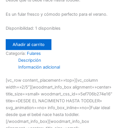
Desde que tu bebé nace hasta toddler.
Es un fular fresco y cómodo perfecto para el verano.
Disponibilidad:
1 disponibles
Añadir al carrito
Categoría:
Fulares
Descripción
Información adicional
[vc_row content_placement=»top»][vc_column
width=»2/5″][woodmart_info_box alignment=»center»
title_size=»small» woodmart_css_id=»5ef706b274e16″
title=»DESDE EL NACIMIENTO HASTA TODDLER»
svg_animation=»no» info_box_inline=»no»]Fular ideal
desde que el bebé nace hasta toddler.
[/woodmart_info_box][woodmart_info_box