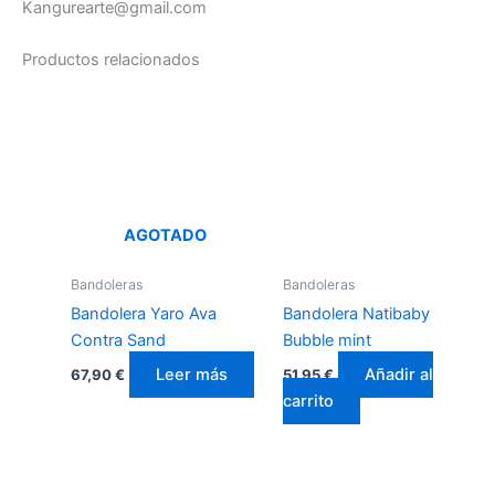
Kangurearte@gmail.com
Productos relacionados
AGOTADO
Bandoleras
Bandoleras
Bandolera Yaro Ava
Bandolera Natibaby
Contra Sand
Bubble mint
Leer más
Añadir al
67,90
€
51,95
€
carrito