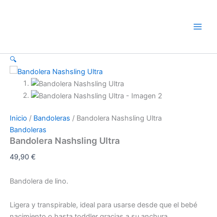
Bandolera
Ir
Nashsling
al
Ultra
contenido
cantidad
🔍
Inicio
/
Bandoleras
/ Bandolera Nashsling Ultra
Bandoleras
Bandolera Nashsling Ultra
49,90
€
Bandolera de lino.
Ligera y transpirable, ideal para usarse desde que el bebé
nacimiento o hasta toddler gracias a su anchura.