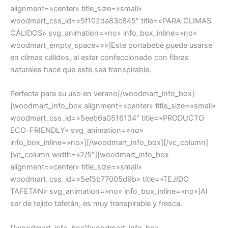
alignment=»center» title_size=»small»
woodmart_css_id=»5f102da83c845″ title=»PARA CLIMAS
CÁLIDOS» svg_animation=»no» info_box_inline=»no»
woodmart_empty_space=»»]Este portabebé puede usarse
en climas cálidos, al estar confeccionado con fibras
naturales hace que este sea transpirable.
Perfecta para su uso en verano[/woodmart_info_box]
[woodmart_info_box alignment=»center» title_size=»small»
woodmart_css_id=»5eeb6a0516134″ title=»PRODUCTO
ECO-FRIENDLY» svg_animation=»no»
info_box_inline=»no»][/woodmart_info_box][/vc_column]
[vc_column width=»2/5″][woodmart_info_box
alignment=»center» title_size=»small»
woodmart_css_id=»5ef5b77005d9b» title=»TEJIDO
TAFETAN» svg_animation=»no» info_box_inline=»no»]Al
ser de tejido tafetán, es muy transpirable y fresca.
[/woodmart_info_box][woodmart_info_box