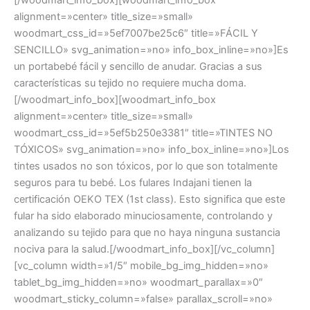
alignment=»center» title_size=»small»
woodmart_css_id=»5ef7007be25c6″ title=»FÁCIL Y
SENCILLO» svg_animation=»no» info_box_inline=»no»]Es
un portabebé fácil y sencillo de anudar. Gracias a sus
características su tejido no requiere mucha doma.
[/woodmart_info_box][woodmart_info_box
alignment=»center» title_size=»small»
woodmart_css_id=»5ef5b250e3381″ title=»TINTES NO
TÓXICOS» svg_animation=»no» info_box_inline=»no»]Los
tintes usados no son tóxicos, por lo que son totalmente
seguros para tu bebé. Los fulares Indajani tienen la
certificación OEKO TEX (1st class). Esto significa que este
fular ha sido elaborado minuciosamente, controlando y
analizando su tejido para que no haya ninguna sustancia
nociva para la salud.[/woodmart_info_box][/vc_column]
[vc_column width=»1/5″ mobile_bg_img_hidden=»no»
tablet_bg_img_hidden=»no» woodmart_parallax=»0″
woodmart_sticky_column=»false» parallax_scroll=»no»