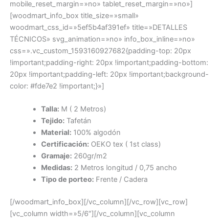
mobile_reset_margin=»no» tablet_reset_margin=»no»]
[woodmart_info_box title_size=»small»
woodmart_css_id=»5ef5b4af391ef» title=»DETALLES
TÉCNICOS» svg_animation=»no» info_box_inline=»no»
css=».vc_custom_1593160927682{padding-top: 20px
!important;padding-right: 20px !important;padding-bottom:
20px !important;padding-left: 20px !important;background-
color: #fde7e2 !important;}»]
Talla:
M ( 2 Metros)
Tejido:
Tafetán
Material:
100% algodón
Certificación:
OEKO tex ( 1st class)
Gramaje:
260gr/m2
Medidas:
2 Metros longitud / 0,75 ancho
Tipo de porteo:
Frente / Cadera
[/woodmart_info_box][/vc_column][/vc_row][vc_row]
[vc_column width=»5/6″][/vc_column][vc_column