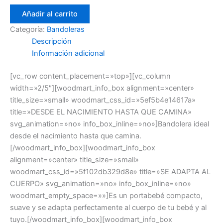
Añadir al carrito
Categoría:
Bandoleras
Descripción
Información adicional
[vc_row content_placement=»top»][vc_column
width=»2/5″][woodmart_info_box alignment=»center»
title_size=»small» woodmart_css_id=»5ef5b4e14617a»
title=»DESDE EL NACIMIENTO HASTA QUE CAMINA»
svg_animation=»no» info_box_inline=»no»]Bandolera ideal
desde el nacimiento hasta que camina.
[/woodmart_info_box][woodmart_info_box
alignment=»center» title_size=»small»
woodmart_css_id=»5f102db329d8e» title=»SE ADAPTA AL
CUERPO» svg_animation=»no» info_box_inline=»no»
woodmart_empty_space=»»]Es un portabebé compacto,
suave y se adapta perfectamente al cuerpo de tu bebé y al
tuyo.[/woodmart_info_box][woodmart_info_box