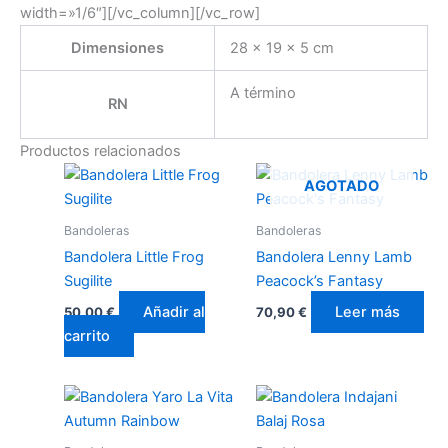
width=»1/6″][/vc_column][/vc_row]
Dimensiones
28 × 19 × 5 cm
A término
RN
Productos relacionados
AGOTADO
Bandoleras
Bandoleras
Bandolera Little Frog
Bandolera Lenny Lamb
Sugilite
Peacock’s Fantasy
Añadir al
Leer más
50,00
€
70,90
€
carrito