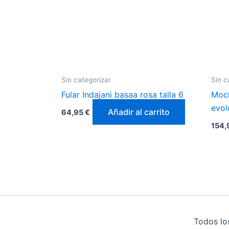
Sin categorizar
Sin c
Fular Indajani basaa rosa talla 6
Moch
evol
Añadir al carrito
64,95
€
154
Todos lo