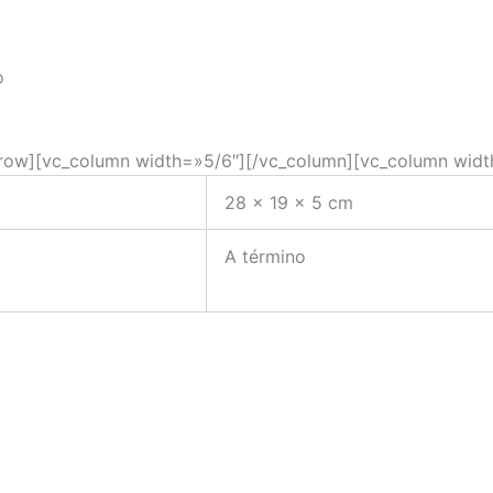
o
row][vc_column width=»5/6″][/vc_column][vc_column widt
28 × 19 × 5 cm
A término