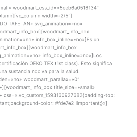
»small» woodmart_css_id=»5eeb6a0516134″
lumn][vc_column width=»2/5″]
EJIDO TAFETAN» svg_animation=»no»
/woodmart_info_box][woodmart_info_box
nimation=»no» info_box_inline=»no»]Es un
mart_info_box][woodmart_info_box
_animation=»no» info_box_inline=»no»]Los
ertificación OEKO TEX (1st class). Esto significa
na sustancia nociva para la salud.
dden=»no» woodmart_parallax=»0″
][woodmart_info_box title_size=»small»
» css=».vc_custom_1593160927682{padding-top:
tant;background-color: #fde7e2 !important;}»]