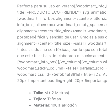
Perfecta para su uso en verano[/woodmart_info
title=»PRODUCTO ECO-FRIENDLY» svg_animation=
[woodmart_info_box alignment=»center» title_
info_box_inline=»no» woodmart_empty_space=»»]A
alignment=»center» title_size=»small» woodmar
portabebé fácil y sencillo de usar. Gracias a s
alignment=»center» title_size=»small» woodmar
tintes usados no son tóxicos, por lo que son total
que este fular ha sido elaborado minuciosamente,
[/woodmart_info_box][/vc_column][vc_column w
woodmart_sticky_column=»false» parallax_scroll
woodmart_css_id=»5ef5b4af391ef» title=»DETA
20px !important;padding-right: 20px !important;
Talla:
M ( 2 Metros)
Tejido:
Tafetán
Material:
100% algodón