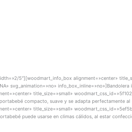
idth=»2/5″][woodmart_info_box alignment=»center» title
 svg_animation=»no» info_box_inline=»no»]Bandolera ide
ment=»center» title_size=»small» woodmart_css_id=»5f
portabebé compacto, suave y se adapta perfectamente al c
ment=»center» title_size=»small» woodmart_css_id=»5e
rtabebé puede usarse en climas cálidos, al estar confecci