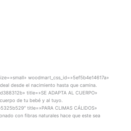
_size=»small» woodmart_css_id=»5ef5b4e14617a»
al desde el nacimiento hasta que camina.
102d388312b» title=»SE ADAPTA AL CUERPO»
uerpo de tu bebé y al tuyo.
f5b5325b529″ title=»PARA CLIMAS CÁLIDOS»
onado con fibras naturales hace que este sea