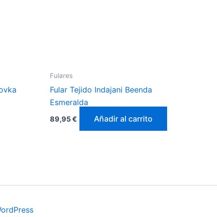
Fulares
ovka
Fular Tejido Indajani Beenda
Esmeralda
Añadir al carrito
89,95
€
WordPress