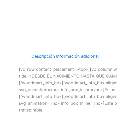
Descripción
Información adicional
[vc_row content_placement=»top»][vc_column w
title=»DESDE EL NACIMIENTO HASTA QUE CAMINA»
[/woodmart_info_box][woodmart_info_box align
svg_animation=»no» info_box_inline=»no»]Es un 
[/woodmart_info_box][woodmart_info_box align
svg_animation=»no» info_box_inline=»no»]Este po
transpirable.