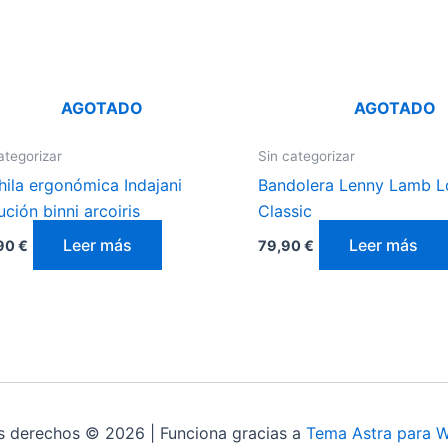
AGOTADO
AGOTADO
ategorizar
Sin categorizar
ila ergonómica Indajani
Bandolera Lenny Lamb L
ución binni arcoiris
Classic
Leer más
Leer más
,90
€
79,90
€
s derechos © 2026 | Funciona gracias a
Tema Astra para 