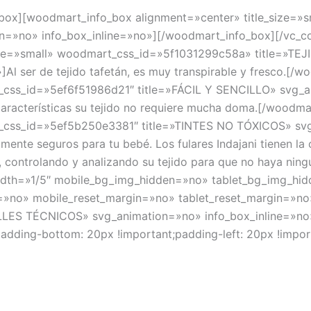
_box][woodmart_info_box alignment=»center» title_size=
»no» info_box_inline=»no»][/woodmart_info_box][/vc_co
size=»small» woodmart_css_id=»5f1031299c58a» title=»T
l ser de tejido tafetán, es muy transpirable y fresco.[
t_css_id=»5ef6f51986d21″ title=»FÁCIL Y SENCILLO» svg_a
us características su tejido no requiere mucha doma.[/wood
t_css_id=»5ef5b250e3381″ title=»TINTES NO TÓXICOS» svg
mente seguros para tu bebé. Los fulares Indajani tienen la c
 controlando y analizando su tejido para que no haya ningu
idth=»1/5″ mobile_bg_img_hidden=»no» tablet_bg_img_hi
=»no» mobile_reset_margin=»no» tablet_reset_margin=»no»
LLES TÉCNICOS» svg_animation=»no» info_box_inline=»no
padding-bottom: 20px !important;padding-left: 20px !impor