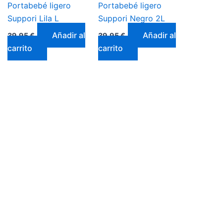
Portabebé ligero
Portabebé ligero
Suppori Lila L
Suppori Negro 2L
Añadir al
Añadir al
39,95
€
39,95
€
carrito
carrito