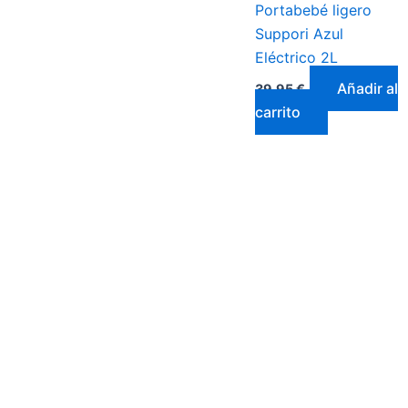
Portabebé ligero
Suppori Azul
Eléctrico 2L
Añadir al
39,95
€
carrito