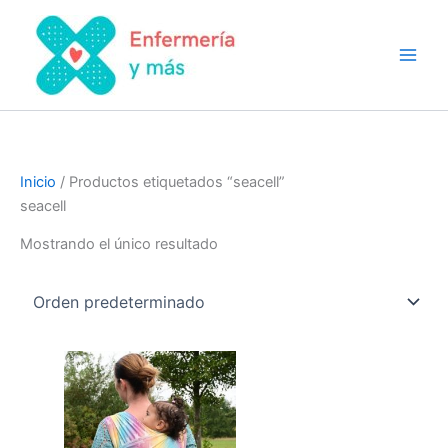
Ir
al
contenido
Inicio
/ Productos etiquetados “seacell”
seacell
Mostrando el único resultado