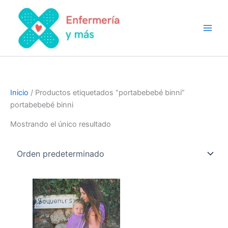
Ir
al
contenido
Inicio
/ Productos etiquetados “portabebebé binni”
portabebebé binni
Mostrando el único resultado