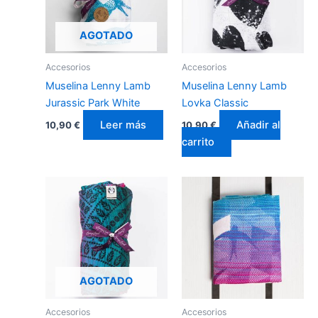
AGOTADO
Accesorios
Accesorios
Muselina Lenny Lamb
Muselina Lenny Lamb
Jurassic Park White
Lovka Classic
Leer más
Añadir al
10,90
€
10,90
€
carrito
AGOTADO
Accesorios
Accesorios