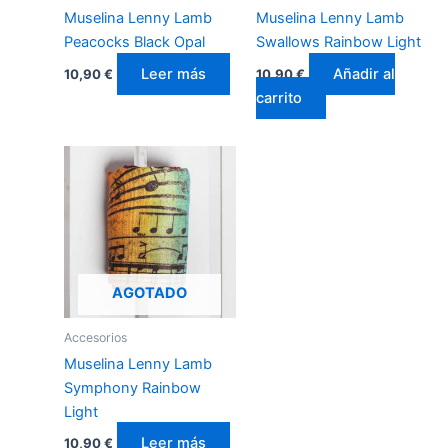
Muselina Lenny Lamb
Muselina Lenny Lamb
Peacocks Black Opal
Swallows Rainbow Light
Leer más
Añadir al
10,90
€
10,90
€
carrito
AGOTADO
Accesorios
Muselina Lenny Lamb
Symphony Rainbow
Light
Leer más
10,90
€