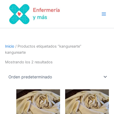
Ir
al
contenido
Inicio
/ Productos etiquetados “kangurearte”
kangurearte
Mostrando los 2 resultados