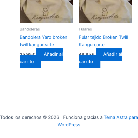
Bandoleras
Fulares
Bandolera Yaro broken
Fular tejido Broken Twill
twill kangurearte
Kangurearte
Añadir al
Añadir al
35,95
€
49,95
€
carrito
carrito
Todos los derechos © 2026 | Funciona gracias a
Tema Astra para
WordPress