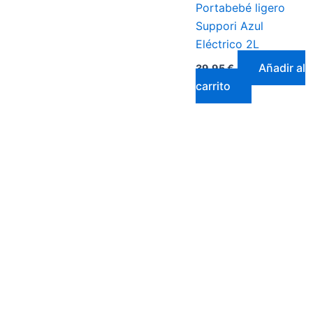
Portabebé ligero
Suppori Azul
Eléctrico 2L
Añadir al
39,95
€
carrito