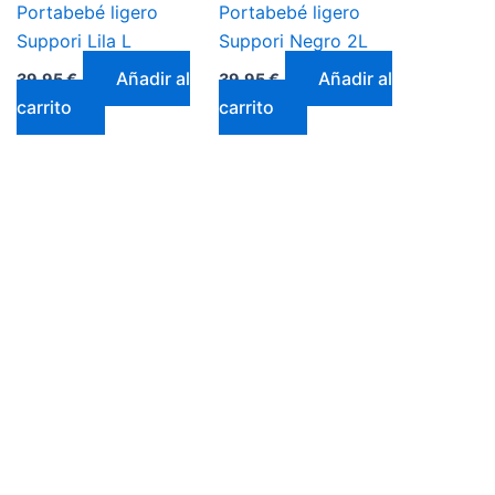
Portabebé ligero
Portabebé ligero
Suppori Lila L
Suppori Negro 2L
Añadir al
Añadir al
39,95
€
39,95
€
carrito
carrito