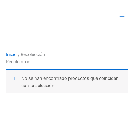
Ir
al
contenido
Inicio
/ Recolección
Recolección
No se han encontrado productos que coincidan
con tu selección.